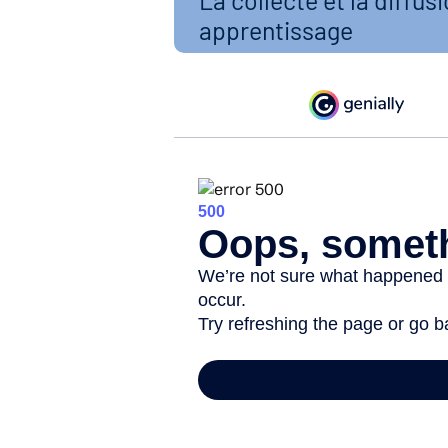
La collecte et la diffus
apprentissage