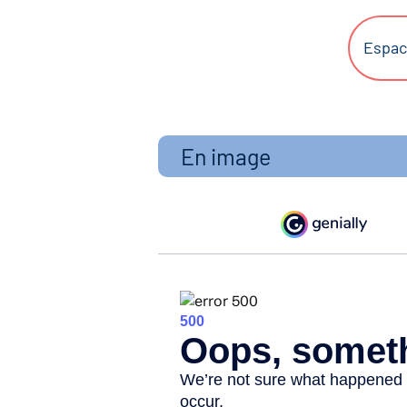
Espac
En image