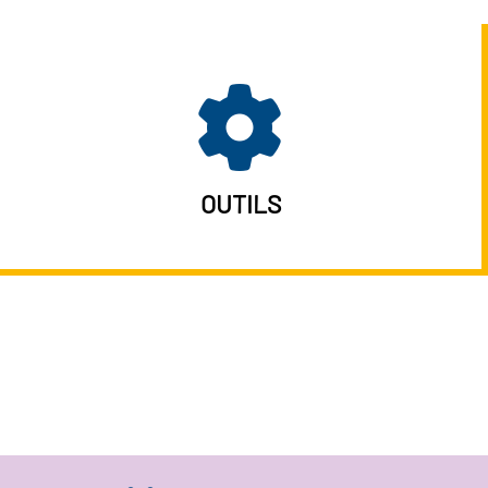
toire des secteurs
(en
onstruction)
OUTILS