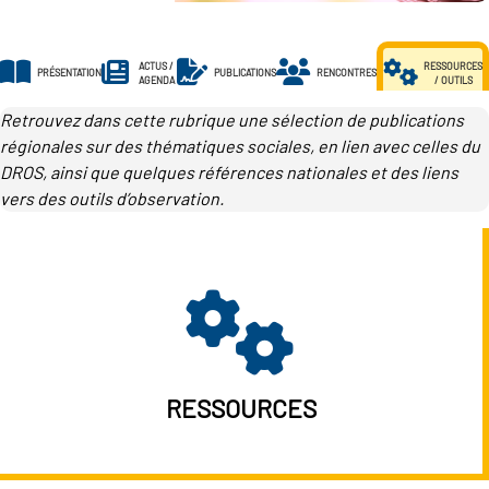
les métiers
ACTUS /
RESSOURCES
PRÉSENTATION
PUBLICATIONS
RENCONTRES
re des transitions
AGENDA
/ OUTILS
Retrouvez dans cette rubrique une sélection de publications
s clés métiers et
régionales sur des thématiques sociales, en lien avec celles du
re de l'Economie Sociale
DROS, ainsi que quelques références nationales et des liens
e (ESS)
vers des outils d’observation.
lieu d'information ou
re du secteur sanitaire et
agnement
e de l'Industrie
RESSOURCES
re emploi-formation du