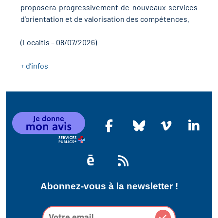
r les métiers
proposera progressivement de nouveaux services
d’orientation et de valorisation des compétences.
oire des métiers en
r
(Localtis – 08/07/2026)
fres clés métiers et
+ d’infos
oire de l'Economie
s
et Solidaire (ESS)
un lieu d'information ou
oire du secteur sanitaire
mpagnement
oire de l'Industrie
Abonnez-vous à la newsletter !
toire emploi-formation
icap