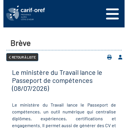
s
er
oire interrégional des
vos ressources
de la mer en
Brève
ation
une formation
s'inscrire
ranée
RETOUR À LISTE
phie de l'offre de
 se connecter
oire des territoires (Kit
n en région
ces DDETS)
Le ministère du Travail lance le
ance
érencer votre offre de
Passeport de compétences
er
on
(08/07/2026)
ion Partenariale de la
ez-nous
ture (OPC)
r en santé et sécurité au
Le ministère du Travail lance le Passeport de
compétences, un outil numérique qui centralise
if Régional d’Observation
diplômes, expériences, certifications et
(DROS)
engagements. Il permet aussi de générer des CV et